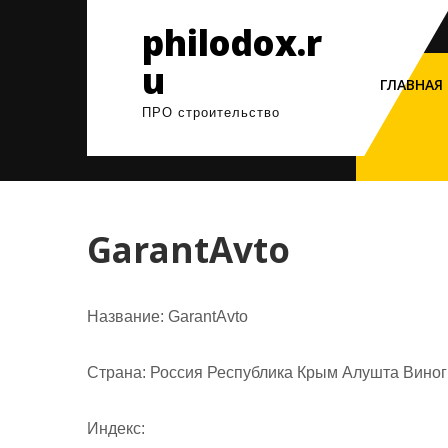
Перейти
philodox.r
к
содержимому
u
ГЛАВНАЯ
ПРО строительство
GarantAvto
Название:
GarantAvto
Страна:
Россия Республика Крым Алушта Виногр
Индекс: