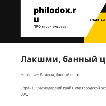
Перейти
philodox.r
к
содержимому
u
ГЛАВНАЯ
ПРО строительство
Лакшми, банный ц
Название:
Лакшми, банный центр
Страна:
Краснодарский край Сочи городской ок
33/1