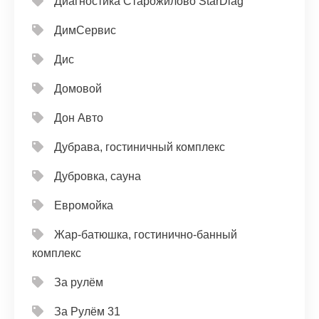
Диагностика Старожилово StarDiag
ДимСервис
Дис
Домовой
Дон Авто
Дубрава, гостиничный комплекс
Дубровка, сауна
Евромойка
Жар-батюшка, гостинично-банный
комплекс
За рулём
За Рулём 31