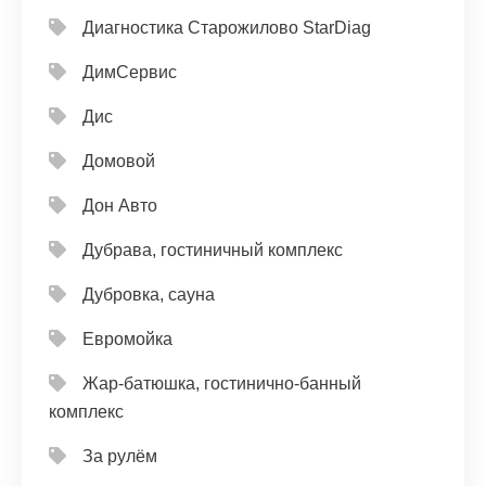
Диагностика Старожилово StarDiag
ДимСервис
Дис
Домовой
Дон Авто
Дубрава, гостиничный комплекс
Дубровка, сауна
Евромойка
Жар-батюшка, гостинично-банный
комплекс
За рулём